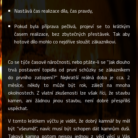
Nastává čas realizace díla, čas pravdy,
Pokud byla příprava pečlivá, projeví se to krátkým
časem realizace, bez zbytečných přestávek. Tak aby
hotové dílo mohlo co nejdříve sloužit zákazníkovi.
Co se týče časové náročnosti, nebo ptáte-li se "Jak dlouho
trvá postavení topidla od první schůzky se zákazníkem
do prvního zatopení?" Nejkratší reálná doba je cca. 2
měsíce, někdy to může být rok, záleží na mnoha
okolnostech. Z vlatní zkušenosti lze však říci, že stavbu
kamen, ani žádnou jinou stavbu, není dobré přespříliš
uspěchat.
V tomto krátkem výčtu je vidět, že dobrý kamnář by měl
být "všeuměl", navíc musí být schopen dát kamnům duši.
Taková kamna potom nejsou jednou z věcí věcí u Vás