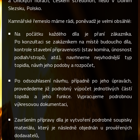
a Orlických horách, Českém středohoří, nebo v Dolním
Slezsku, Polsko.
Kamnářské řemeslo máme rádi, poněvadž je velmi obsáhlé:
Na počátku každého díla je přaní zákazníka.
Po konzultaci se zakázníkem na místě budoucího díla,
kontrole stavební připravenosti (stav komína, únosnost
podlah/stropů, atd.), navrhneme nejvhodnější typ
topidla, návrh jeho podoby a rozpočet,
Po odsouhlasení návrhu, případně po jeho úpravách,
provededeme již podrobný výpočet jednotlivých částí
topidla a jeho funkce. Vypracujeme podrobnou
výkresovou dokumentaci,
Završením přípravy díla je vytvoření podrobné soupisky
materiálu, který je následně objednán u prověřených
dodavatelů,