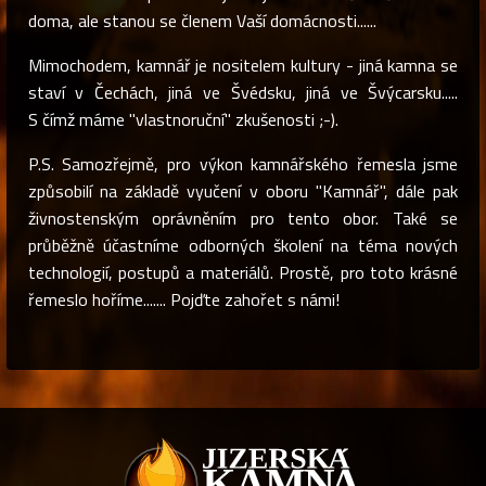
doma, ale stanou se členem Vaší domácnosti......
Mimochodem, kamnář je nositelem kultury - jiná kamna se
staví v Čechách, jiná ve Švédsku, jiná ve Švýcarsku.....
S čímž máme "vlastnoruční" zkušenosti ;-).
P.S. Samozřejmě, pro výkon kamnářského řemesla jsme
způsobilí na základě vyučení v oboru "Kamnář", dále pak
živnostenským oprávněním pro tento obor. Také se
průběžně účastníme odborných školení na téma nových
technologií, postupů a materiálů. Prostě, pro toto krásné
řemeslo hoříme....... Pojďte zahořet s námi!