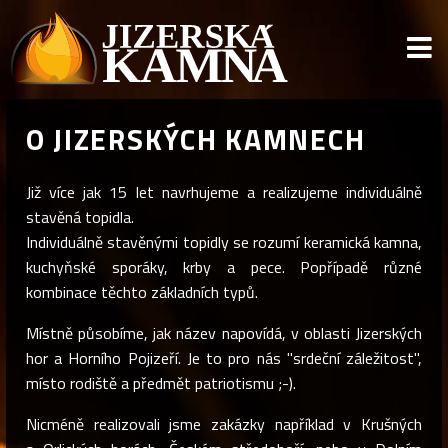
O JIZERSKÝCH KAMNECH
Již více jak 15 let navrhujeme a realizujeme individuálně
stavěná topidla.
Individuálně stavěnými topidly se rozumí keramická kamna,
kuchyňské sporáky, krby a pece. Popřípadě různé
kombinace těchto základních typů.
Místně působíme, jak název napovídá, v oblasti Jizerských
hor a Horního Pojizeří. Je to pro nás "srdeční záležitost",
místo rodiště a předmět patriotismu ;-).
Nicméně realizovali jsme zakázky například v Krušných